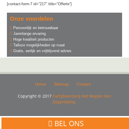
[contact-form-7 id=”217″ title=”Offerte”]
Onze voordelen
Persoonlijk en betrouwbaar
Jarenlange ervaring
Hoge kwaliteit producten
Talloze mogelijkheden op maat
Gratis, eerlijk en vrijblijvend advies
Home
Sitemap
Contact
Copyright © 2017
Partyboerderij Het Wapen Van
Degenkamp.
BEL ONS