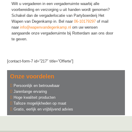
Wilt u vergaderen in een vergaderruimte waarbij alle
voorbereiding en verzorging u uit handen wordt genomen?
Schakel dan de vergaderlocatie van Partyboerderij Het
Wapen van Degenkamp in. Bel naar
06-10179297
of mail
naar
info@wapenvandegenkamp.nl
om uw wensen
aangaande onze vergaderruimte bij Rotterdam aan ons door
te geven.
[contact-form-7 id=”217″ title=”Offerte”]
Onze voordelen
Persoonlijk en betrouwbaar
Jarenlange ervaring
Hoge kwaliteit producten
Talloze mogelijkheden op maat
Gratis, eerlijk en vrijblijvend advies