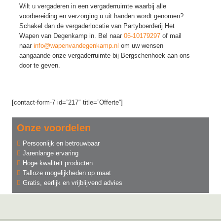
Wilt u vergaderen in een vergaderruimte waarbij alle
voorbereiding en verzorging u uit handen wordt genomen?
Schakel dan de vergaderlocatie van Partyboerderij Het
Wapen van Degenkamp in. Bel naar
06-10179297
of mail
naar
info@wapenvandegenkamp.nl
om uw wensen
aangaande onze vergaderruimte bij Bergschenhoek aan ons
door te geven.
[contact-form-7 id=”217″ title=”Offerte”]
Onze voordelen
Persoonlijk en betrouwbaar
Jarenlange ervaring
Hoge kwaliteit producten
Talloze mogelijkheden op maat
Gratis, eerlijk en vrijblijvend advies