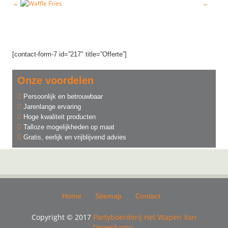
[contact-form-7 id=”217″ title=”Offerte”]
Onze voordelen
Persoonlijk en betrouwbaar
Jarenlange ervaring
Hoge kwaliteit producten
Talloze mogelijkheden op maat
Gratis, eerlijk en vrijblijvend advies
Home
Sitemap
Contact
Copyright © 2017
Partyboerderij Het Wapen Van
Degenkamp.