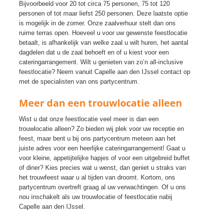
Bijvoorbeeld voor 20 tot circa 75 personen, 75 tot 120
personen of tot maar liefst 250 personen. Deze laatste optie
is mogelijk in de zomer. Onze zaalverhuur stelt dan ons
ruime terras open. Hoeveel u voor uw gewenste feestlocatie
betaalt, is afhankelijk van welke zaal u wilt huren, het aantal
dagdelen dat u de zaal behoeft en of u kiest voor een
cateringarrangement. Wilt u genieten van zo’n all-inclusive
feestlocatie? Neem vanuit Capelle aan den IJssel contact op
met de specialisten van ons partycentrum.
Meer dan een trouwlocatie alleen
Wist u dat onze feestlocatie veel meer is dan een
trouwlocatie alleen? Zo bieden wij plek voor uw receptie en
feest, maar bent u bij ons partycentrum meteen aan het
juiste adres voor een heerlijke cateringarrangement! Gaat u
voor kleine, appetijtelijke hapjes of voor een uitgebreid buffet
of diner? Kies precies wat u wenst, dan geniet u straks van
het trouwfeest waar u al tijden van droomt. Kortom, ons
partycentrum overtreft graag al uw verwachtingen. Of u ons
nou inschakelt als uw trouwlocatie of feestlocatie nabij
Capelle aan den IJssel.