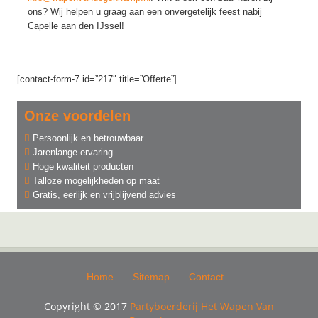
ons? Wij helpen u graag aan een onvergetelijk feest nabij
Capelle aan den IJssel!
[contact-form-7 id=”217″ title=”Offerte”]
Onze voordelen
Persoonlijk en betrouwbaar
Jarenlange ervaring
Hoge kwaliteit producten
Talloze mogelijkheden op maat
Gratis, eerlijk en vrijblijvend advies
Home
Sitemap
Contact
Copyright © 2017
Partyboerderij Het Wapen Van