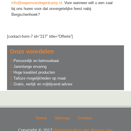
info@wapenvandegenkamp.nl
. Voor wanneer wilt u een zaal
bij ons huren voor dat onvergetelijke feest nabij
Bergschenhoek?
[contact-form-7 id=”217″ title=”Offerte”]
Onze voordelen
Persoonlijk en betrouwbaar
Jarenlange ervaring
Hoge kwaliteit producten
Talloze mogelijkheden op maat
Gratis, eerlijk en vrijblijvend advies
Home
Sitemap
Contact
Copyright © 2017
Partyboerderij Het Wapen Van